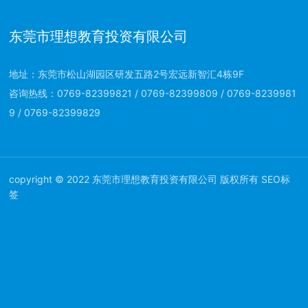
东莞市理想教育投资有限公司
地址：东莞市松山湖园区研发五路2号宏远新智汇4栋9F
咨询热线：
0769-82399821
/
0769-82399809
/
0769-8239981
9
/
0769-82399829
copyright © 2022 东莞市理想教育投资有限公司 版权所有 SEO标
签