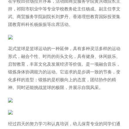
在学校田径场拉开序幕，活动由商贸服务学院黄兴雄院长主
联系理想
持，祁阳市职业中等专业学校教务处主任杨成、副主任李文
武、商贸服务学院副院长刘梦丹、香港理想教育国际投资集
团教育科科长杨振振等出席活动。
花式篮球是篮球运动的一种延伸，具有多种灵活多样的运动
形式，融合个性、时尚的街头文化，具有健身、休闲娱乐、
启智教育，丰富文化及发展经济等价值。是一项融合音乐，
锻炼身体协调能力的运动。它追求的是步调一致的节奏，变
化多样的造型；锻炼的是积极向上的态度，团结协作的精
神。同时还能挑战篮球的极限，并展示自我风采。
经过四天的努力学习和认真培训，幼儿保育专业的同学们通